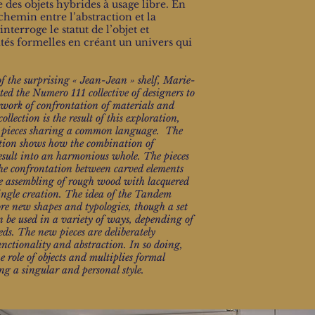
 des objets hybrides à usage libre. En
chemin entre l’abstraction et la
terroge le statut de l’objet et
lités formelles en créant un univers qui
f the surprising « Jean-Jean » shelf, Marie-
ed the Numero 111 collective of designers to
 work of confrontation of materials and
lection is the result of this exploration,
nt pieces sharing a common language. The
ction shows how the combination of
result into an harmonious whole. The pieces
the confrontation between carved elements
e assembling of rough wood with lacquered
single creation. The idea of the Tandem
lore new shapes and typologies, though a set
an be used in a variety of ways, depending of
ds. The new pieces are deliberately
nctionality and abstraction. In so doing,
 role of objects and multiplies formal
ing a singular and personal style.