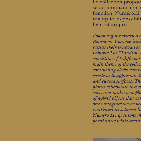
La collection propose
se positionnant à mi 
fonction, Numéro111 in
multiplie les possibi
leur est propre.
Following the creation o
Bérangère Gosserez invit
pursue their innovative
volumes.The “Tandem” col
consisting of 6 differe
main theme of the colle
contrasting blocks can 
invite us to appreciate 
and curved surfaces. Th
planes collaborate to a 
collection is also to exp
of hybrid objects that c
one’s imagination or nee
positioned in between fu
Numero 111 questions the
possibilities while creat