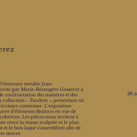
erez
e l'étonnant meuble Jean-
invité par Marie-Bérangère Gosserez à
26 j
 de confrontation des matières et des
a collection « Tandem », présentant six
d’écriture commune. L’exposition
uvre d’éléments distincts en vue de
ohérent. Les pièces nous invitent à
te entre la masse sculptée et le plan
ut et le bois laqué s’assemblent afin de
me œuvre.