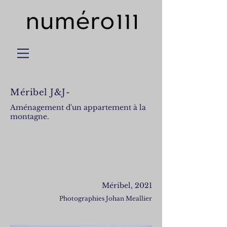
Méribel J&J-
Aménagement d'un appartement à la
montagne.
Méribel, 2021
Photographies Johan Meallier